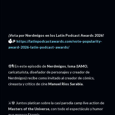
¡Vota por Nerdmigos en los Latin Podcast Awards 2026!
🗳️🎉 ⁠⁠⁠⁠
https://latinpodcastawards.com/vote-popularity-
award-2026-latin-podcast-awards/⁠⁠⁠⁠
🤓🎙️ En este episodio de
Nerdmigos
,
Isma
(
IAMO
,
caricaturista, diseñador de personajes y creador de
Nerdmigos) recibe como invitado al creador de cómics,
cineasta y crítico de cine
Manuel Ríos Sarabia
.
⚔️💀 Juntos platican sobre la casi parodia camp live action de
Masters of the Universe
, con todo el espectáculo y humor
que merece Eternia.