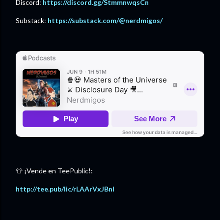
Discord: ⁠
https://discord.gg/StmmnwqsCn⁠
Substack:
https://substack.com/@nerdmigos/
👕 ¡Vende en TeePublic!:
http://tee.pub/lic/rLAArVxJBnI