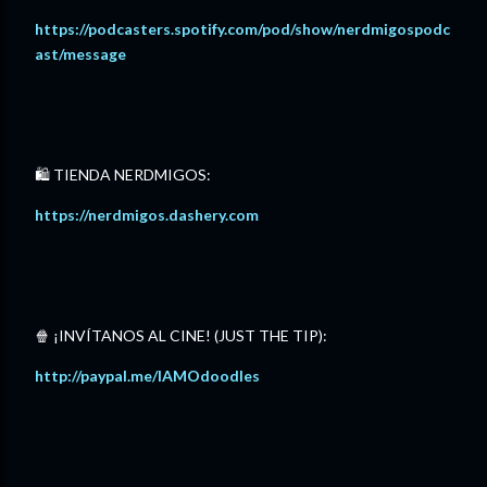
⁠https://podcasters.spotify.com/pod/show/nerdmigospodc
ast/message⁠
🛍️ TIENDA NERDMIGOS:
⁠https://nerdmigos.dashery.com⁠
🍿 ¡INVÍTANOS AL CINE! (JUST THE TIP):
http://paypal.me/IAMOdoodles⁠