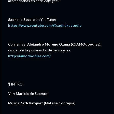
acompáñanos en este viaje geek.
Sadhaka Studio
en YouTube:
⁠⁠⁠⁠⁠⁠⁠⁠⁠⁠⁠⁠⁠https://www.youtube.com/@sadhakastudio⁠⁠⁠⁠⁠⁠⁠⁠⁠⁠⁠⁠⁠
Con
Ismael Alejandro Moreno Ozuna (@IAMOdoodles)
,
caricaturista y diseñador de personajes:
http://iamodoodles.com/
🎙️ INTRO:
Voz:
Mariela de Suamca
Música: ⁠
Sith Vázquez (Natalia Conrique)⁠