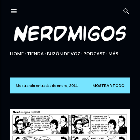
Ir al contenido principal
HOME
TIENDA
BUZÓN DE VOZ
PODCAST
MÁS…
Mostrando entradas de enero, 2011
MOSTRAR TODO
E
n
t
r
a