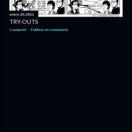
d
a
enero 30, 2011
TRY-OUTS
s
Compartir
Publicar un comentario