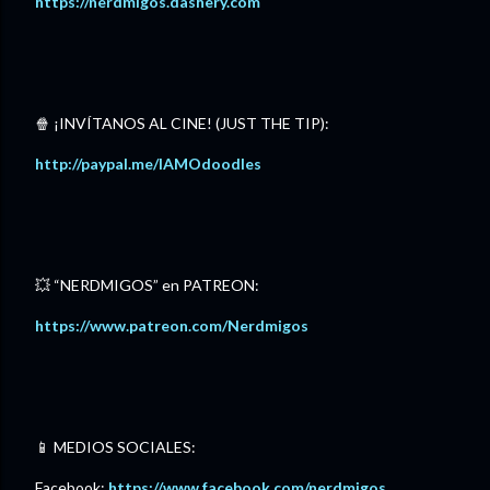
⁠https://nerdmigos.dashery.com⁠
🍿 ¡INVÍTANOS AL CINE! (JUST THE TIP):
http://paypal.me/IAMOdoodles⁠
💥 “NERDMIGOS” en PATREON:
⁠https://www.patreon.com/Nerdmigos⁠
📱 MEDIOS SOCIALES:
Facebook: ⁠
https://www.facebook.com/nerdmigos⁠