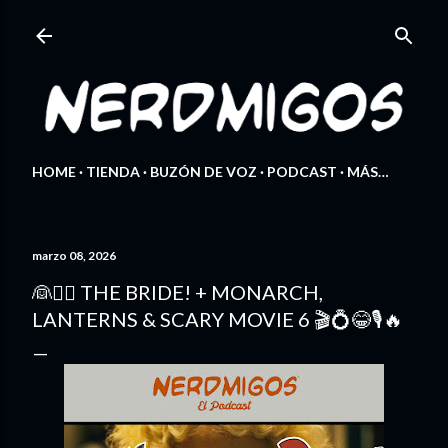
Ir al contenido principal
HOME
TIENDA
BUZÓN DE VOZ
PODCAST
MÁS…
marzo 08, 2026
👰🧟‍♀️ THE BRIDE! + MONARCH,
LANTERNS & SCARY MOVIE 6 🎬💍😂🎙️🔥