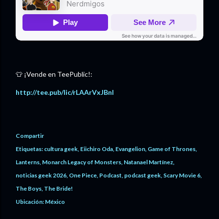
👕 ¡Vende en TeePublic!:
http://tee.pub/lic/rLAArVxJBnI
Compartir
Etiquetas:
cultura geek
Eiichiro Oda
Evangelion
Game of Thrones
Lanterns
Monarch Legacy of Monsters
Natanael Martínez
noticias geek 2026
One Piece
Podcast
podcast geek
Scary Movie 6
The Boys
The Bride!
Ubicación:
México