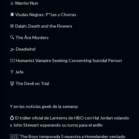
⚔️ Warrior Nun
🕷️ Viudas Negras: P*tas y Chorras
🌸 Dalah: Death and the Flowers
🔍 The Åre Murders
🌫️ Deadwind
🧛‍♀️ Humanist Vampire Seeking Consenting Suicidal Person
👔 Jefe
👹 The Devil on Trial
Y en las noticias geek de la semana:
💍 El tráiler oficial de Lanterns de HBO con Hal Jordan volando
y John Stewart esperando su turno para el anillo
🇺🇸 The Boys temporada 5 muestra a Homelander sentado