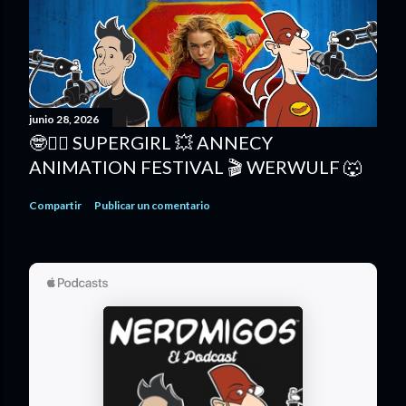
junio 28, 2026
🤓🦸‍♀️ SUPERGIRL 💥 ANNECY
ANIMATION FESTIVAL 🎬 WERWULF 🐺
Compartir
Publicar un comentario