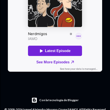
Con la tecnología de Blogger
© 2009-2026 Ismael Alejandro Moreno Ozuna (IAMO). All Rights Reserved