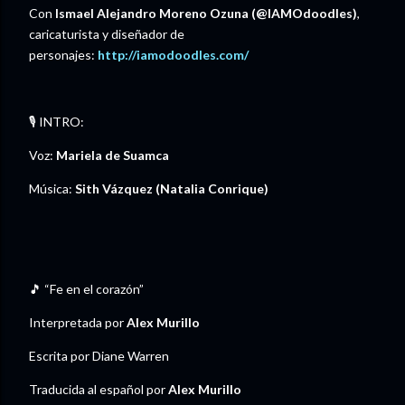
Con
Ismael Alejandro Moreno Ozuna (@IAMOdoodles)
,
caricaturista y diseñador de
personajes:
http://iamodoodles.com/
🎙️ INTRO:
Voz:
Mariela de Suamca
Música: ⁠
Sith Vázquez (Natalia Conrique)⁠
🎵 “Fe en el corazón”
Interpretada por
Alex Murillo
Escrita por Diane Warren
Traducida al español por
Alex Murillo