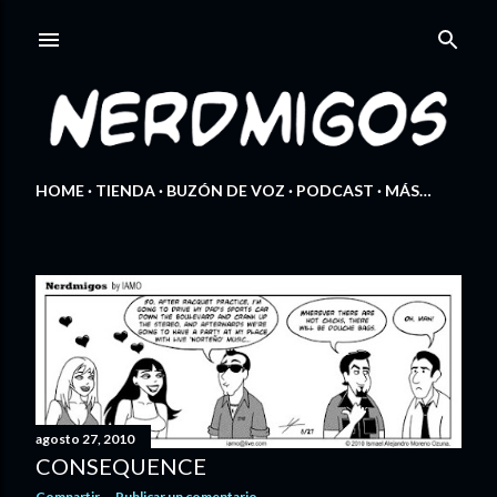
Ir al contenido principal
HOME
TIENDA
BUZÓN DE VOZ
PODCAST
MÁS…
E
n
t
r
agosto 27, 2010
CONSEQUENCE
a
Compartir
Publicar un comentario