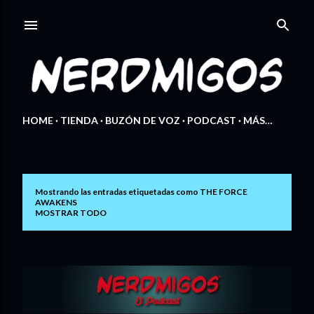
Ir al contenido principal
HOME
TIENDA
BUZÓN DE VOZ
PODCAST
MÁS…
Mostrando las entradas etiquetadas como
THE FORCE
E
AWAKENS
MOSTRAR TODO
n
t
r
a