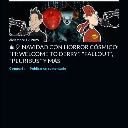
d
a
s
diciembre 19, 2025
🎄🎈 NAVIDAD CON HORROR CÓSMICO:
"IT: WELCOME TO DERRY", "FALLOUT",
"PLURIBUS" Y MÁS
Compartir
Publicar un comentario