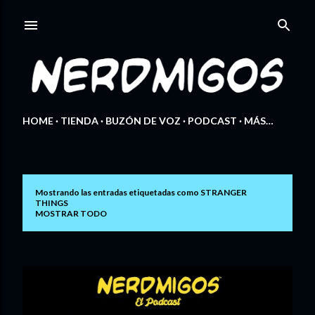
Ir al contenido principal
HOME
TIENDA
BUZÓN DE VOZ
PODCAST
MÁS…
Mostrando las entradas etiquetadas como
STRANGER
E
THINGS
MOSTRAR TODO
n
t
r
a