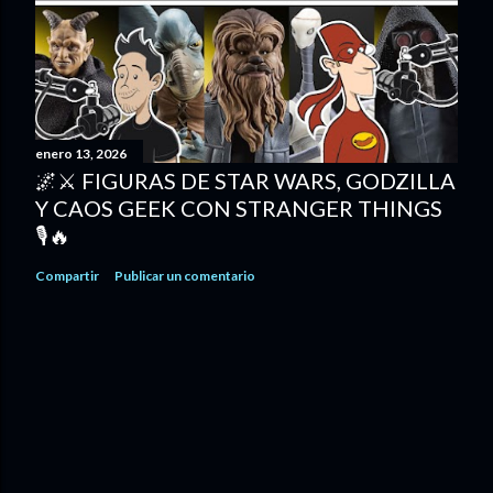
d
a
s
enero 13, 2026
🌌⚔️ FIGURAS DE STAR WARS, GODZILLA
Y CAOS GEEK CON STRANGER THINGS
🎙️🔥
Compartir
Publicar un comentario