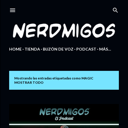
Ir al contenido principal
HOME
TIENDA
BUZÓN DE VOZ
PODCAST
MÁS…
Mostrando las entradas etiquetadas como
MAGIC
E
MOSTRAR TODO
n
t
r
a