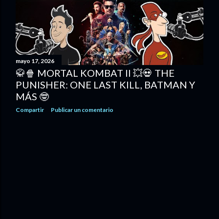
d
a
s
mayo 17, 2026
🥋🍿 MORTAL KOMBAT II 💥💀 THE
PUNISHER: ONE LAST KILL, BATMAN Y
MÁS 🤓
Compartir
Publicar un comentario