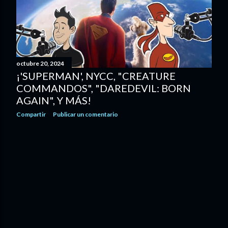
d
a
s
octubre 20, 2024
¡'SUPERMAN', NYCC, "CREATURE
COMMANDOS", "DAREDEVIL: BORN
AGAIN", Y MÁS!
Compartir
Publicar un comentario