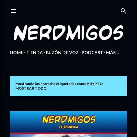
Ir al contenido principal
HOME
TIENDA
BUZÓN DE VOZ
PODCAST
MÁS…
Mostrando las entradas etiquetadas como
KRYPTO
E
MOSTRAR TODO
n
t
r
a