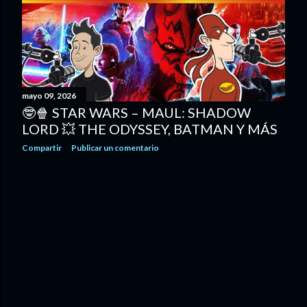
d
a
s
mayo 09, 2026
🤓🍿 STAR WARS – MAUL: SHADOW
LORD 💥 THE ODYSSEY, BATMAN Y MÁS
Compartir
Publicar un comentario