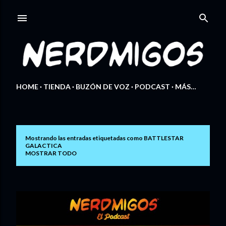
Ir al contenido principal
HOME
TIENDA
BUZÓN DE VOZ
PODCAST
MÁS…
Mostrando las entradas etiquetadas como
BATTLESTAR
E
GALACTICA
MOSTRAR TODO
n
t
r
a