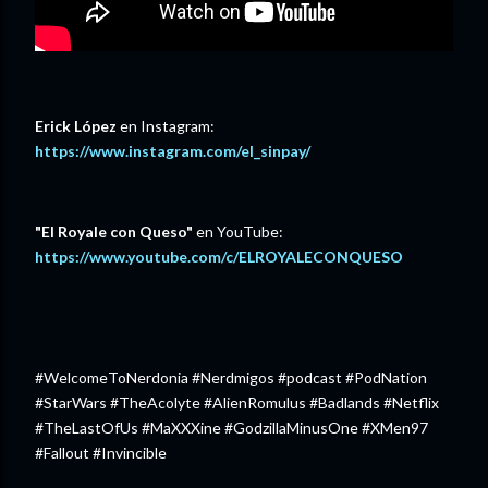
Erick López
en Instagram:
https://www.instagram.com/el_sinpay/
"El Royale con Queso"
en YouTube:
https://www.youtube.com/c/ELROYALECONQUESO⁠⁠
#WelcomeToNerdonia #Nerdmigos #podcast #PodNation
#StarWars #TheAcolyte #AlienRomulus #Badlands #Netflix
#TheLastOfUs #MaXXXine #GodzillaMinusOne #XMen97
#Fallout #Invincible