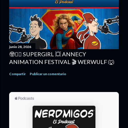
junio 28, 2026
🤓🦸‍♀️ SUPERGIRL 💥 ANNECY
ANIMATION FESTIVAL 🎬 WERWULF 🐺
Compartir
Publicar un comentario