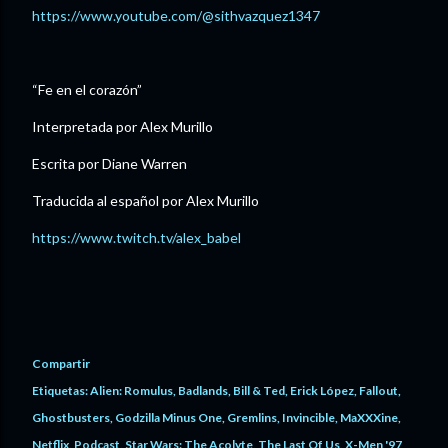
https://www.youtube.com/@sithvazquez1347
“Fe en el corazón”
Interpretada por Alex Murillo
Escrita por Diane Warren
Traducida al español por Alex Murillo
https://www.twitch.tv/alex_babel
Compartir
Etiquetas:
Alien: Romulus
Badlands
Bill & Ted
Erick López
Fallout
Ghostbusters
Godzilla Minus One
Gremlins
Invincible
MaXXXine
Netflix
Podcast
Star Wars: The Acolyte
The Last Of Us
X-Men '97