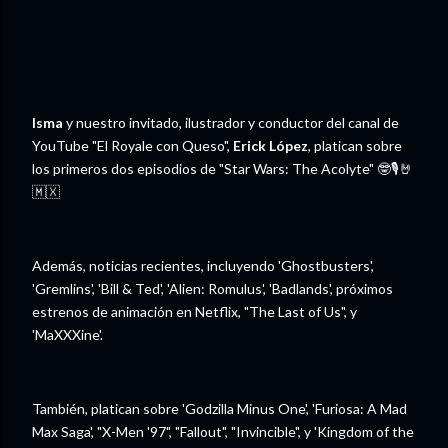
Isma
y nuestro invitado, ilustrador y conductor del canal de
YouTube "El Royale con Queso",
Erick López
, platican sobre
los primeros dos episodios de "Star Wars: The Acolyte" 🤓🎙️🤘
🇲🇽
Además, noticias recientes, incluyendo 'Ghostbusters',
'Gremlins', 'Bill & Ted', 'Alien: Romulus', 'Badlands', próximos
estrenos de animación en Netflix, "The Last of Us", y
'MaXXXine'.
También, platican sobre 'Godzilla Minus One', 'Furiosa: A Mad
Max Saga', "X-Men '97", "Fallout", "Invincible", y 'Kingdom of the