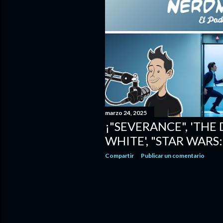
r
a
d
a
s
marzo 24, 2025
¡"SEVERANCE", 'TH
WHITE', "STAR WARS:
Compartir
Publicar un comentario