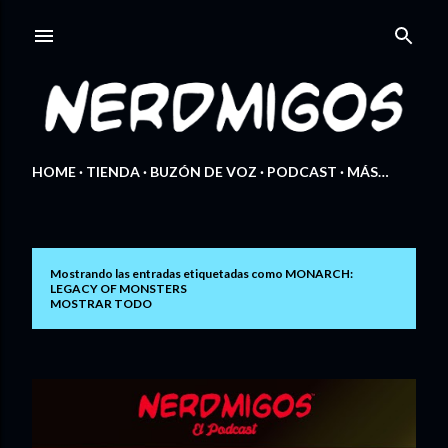
Ir al contenido principal
HOME
TIENDA
BUZÓN DE VOZ
PODCAST
MÁS…
Mostrando las entradas etiquetadas como
MONARCH:
E
LEGACY OF MONSTERS
MOSTRAR TODO
n
t
r
a