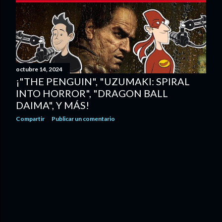
d
a
s
octubre 14, 2024
¡"THE PENGUIN", "UZUMAKI: SPIRAL
INTO HORROR", "DRAGON BALL
DAIMA", Y MÁS!
Compartir
Publicar un comentario