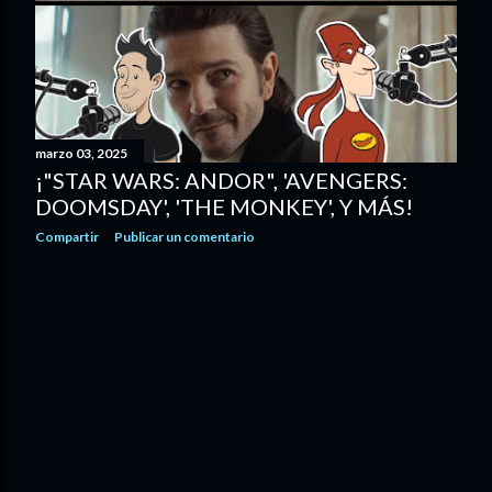
d
a
s
marzo 03, 2025
¡"STAR WARS: ANDOR", 'AVENGERS:
DOOMSDAY', 'THE MONKEY', Y MÁS!
Compartir
Publicar un comentario