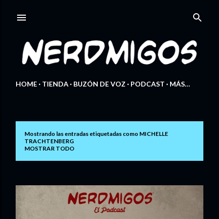
Ir al contenido principal
HOME
TIENDA
BUZÓN DE VOZ
PODCAST
MÁS…
Mostrando las entradas etiquetadas como
MICHELLE
E
TRACHTENBERG
MOSTRAR TODO
n
t
r
a