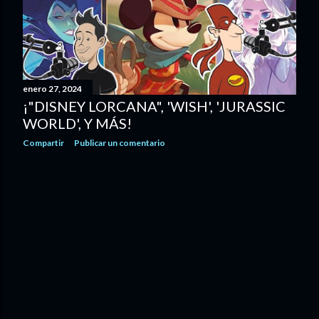
d
a
s
enero 27, 2024
¡"DISNEY LORCANA", 'WISH', 'JURASSIC
WORLD', Y MÁS!
Compartir
Publicar un comentario