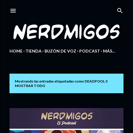
Ir al contenido principal
HOME
TIENDA
BUZÓN DE VOZ
PODCAST
MÁS…
Mostrando las entradas etiquetadas como
DEADPOOL 3
E
MOSTRAR TODO
n
t
r
a