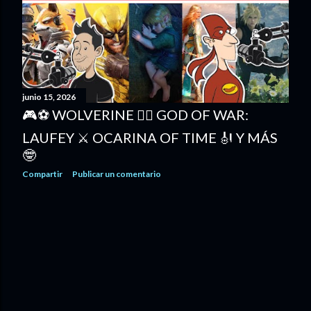
d
a
s
junio 15, 2026
🎮⚽ WOLVERINE 🦸‍♂️ GOD OF WAR:
LAUFEY ⚔️ OCARINA OF TIME 🎻 Y MÁS
🤓
Compartir
Publicar un comentario