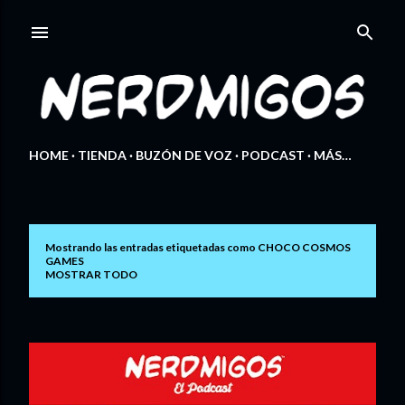
Ir al contenido principal
HOME
TIENDA
BUZÓN DE VOZ
PODCAST
MÁS…
Mostrando las entradas etiquetadas como
CHOCO COSMOS
E
GAMES
MOSTRAR TODO
n
t
r
a