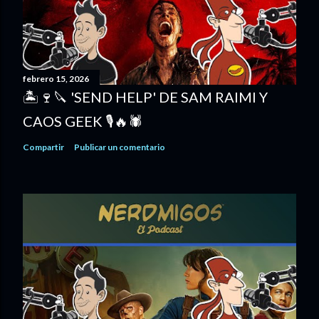
febrero 15, 2026
🏝️🍷🔪 'SEND HELP' DE SAM RAIMI Y
CAOS GEEK 🎙️🔥🕷️
Compartir
Publicar un comentario