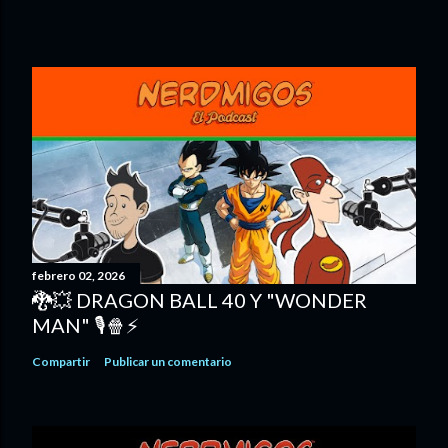
febrero 02, 2026
🐉💥 DRAGON BALL 40 Y "WONDER
MAN" 🎙️🍿⚡
Compartir
Publicar un comentario