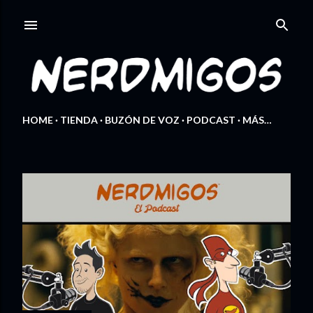
Ir al contenido principal
HOME
TIENDA
BUZÓN DE VOZ
PODCAST
MÁS…
E
n
t
r
a