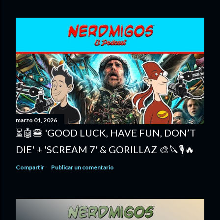
marzo 01, 2026
⏳🤖🍔 'GOOD LUCK, HAVE FUN, DON’T
DIE' + 'SCREAM 7' & GORILLAZ 🎨🔪🎙️🔥
Compartir
Publicar un comentario