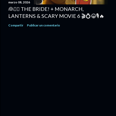
marzo 08, 2026
d
👰🧟‍♀️ THE BRIDE! + MONARCH,
a
LANTERNS & SCARY MOVIE 6 🎬💍😂🎙️🔥
s
Compartir
Publicar un comentario