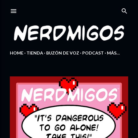
Ir al contenido principal
HOME
TIENDA
BUZÓN DE VOZ
PODCAST
MÁS…
E
n
t
r
a