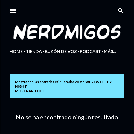
Ir al contenido principal
HOME
TIENDA
BUZÓN DE VOZ
PODCAST
MÁS…
Mostrando las entradas etiquetadas como
WEREWOLF BY
E
NIGHT
MOSTRAR TODO
n
t
No se ha encontrado ningún resultado
r
a