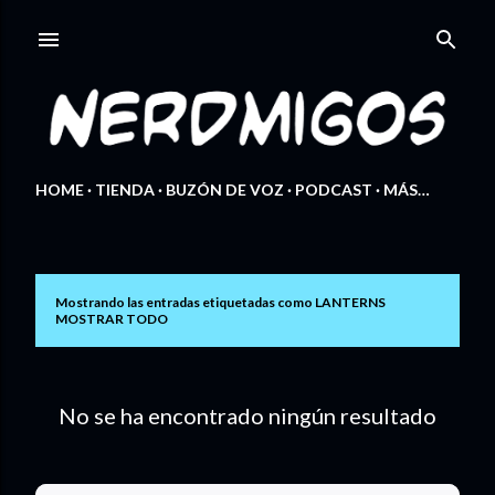
Ir al contenido principal
HOME
TIENDA
BUZÓN DE VOZ
PODCAST
MÁS…
Mostrando las entradas etiquetadas como
LANTERNS
E
MOSTRAR TODO
n
t
No se ha encontrado ningún resultado
r
a