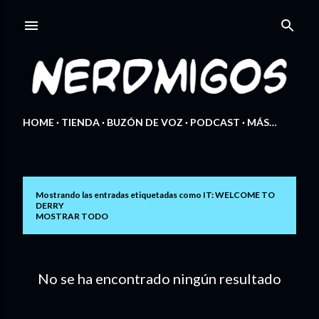
Ir al contenido principal
HOME
TIENDA
BUZÓN DE VOZ
PODCAST
MÁS…
Mostrando las entradas etiquetadas como
IT: WELCOME TO
E
DERRY
MOSTRAR TODO
n
t
No se ha encontrado ningún resultado
r
a